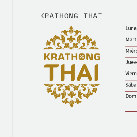
KRATHONG THAI
Lune
Mart
Miér
Juev
Vier
Sába
Dom