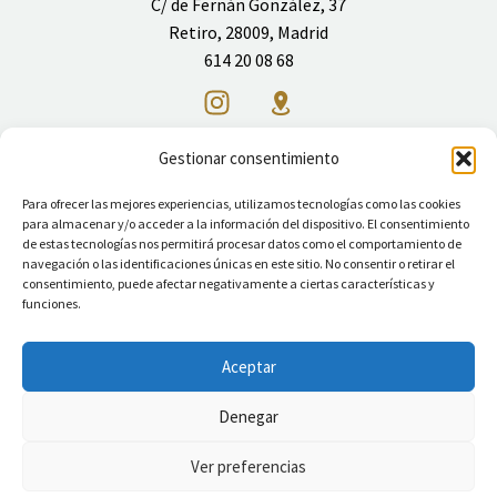
C/ de Fernán González, 37
Retiro, 28009, Madrid
614 20 08 68
Gestionar consentimiento
Restaurante tailandés
Para ofrecer las mejores experiencias, utilizamos tecnologías como las cookies
para almacenar y/o acceder a la información del dispositivo. El consentimiento
INICIO
MENÚ
DELIVERY
NUESTRO CONCEPTO
de estas tecnologías nos permitirá procesar datos como el comportamiento de
navegación o las identificaciones únicas en este sitio. No consentir o retirar el
BLOG
CONTACTO
consentimiento, puede afectar negativamente a ciertas características y
funciones.
Aviso legal
Política de privacidad
Política de cookies
Accesibilidad
Mapa web
Aceptar
Denegar
Ver preferencias