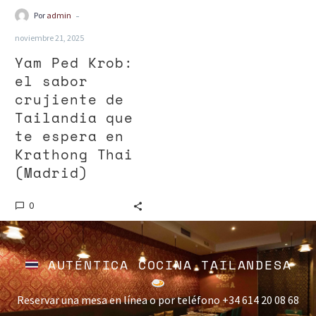
-
Por
admin
noviembre 21, 2025
Yam Ped Krob:
el sabor
crujiente de
Tailandia que
te espera en
Krathong Thai
(Madrid)
0
AUTÉNTICA COCINA TAILANDESA
Reservar una mesa en línea o por teléfono +34 614 20 08 68