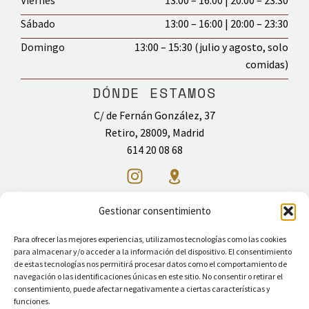
Viernes
13:00 – 16:00 | 20:00 – 23:30
Sábado
13:00 – 16:00 | 20:00 – 23:30
Domingo
13:00 – 15:30 (julio y agosto, solo
comidas)
DÓNDE ESTAMOS
C/ de Fernán González, 37
Retiro, 28009, Madrid
614 20 08 68
Gestionar consentimiento
Restaurante tailandés
Para ofrecer las mejores experiencias, utilizamos tecnologías como las cookies
para almacenar y/o acceder a la información del dispositivo. El consentimiento
INICIO
MENÚ
DELIVERY
NUESTRO CONCEPTO
de estas tecnologías nos permitirá procesar datos como el comportamiento de
navegación o las identificaciones únicas en este sitio. No consentir o retirar el
BLOG
CONTACTO
consentimiento, puede afectar negativamente a ciertas características y
funciones.
Aviso legal
Política de privacidad
Política de cookies